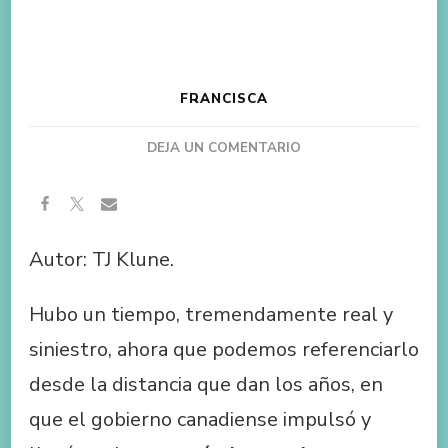
FRANCISCA
EN
DEJA UN COMENTARIO
LA
CASA
EN
EL
Autor: TJ Klune.
MAR
MÁS
AZUL
Hubo un tiempo, tremendamente real y
siniestro, ahora que podemos referenciarlo
desde la distancia que dan los años, en
que el gobierno canadiense impulsó y