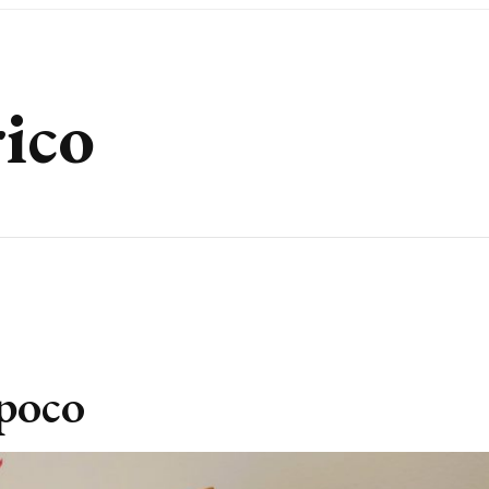
rico
 poco