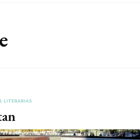
e
S LITERARIAS
tan